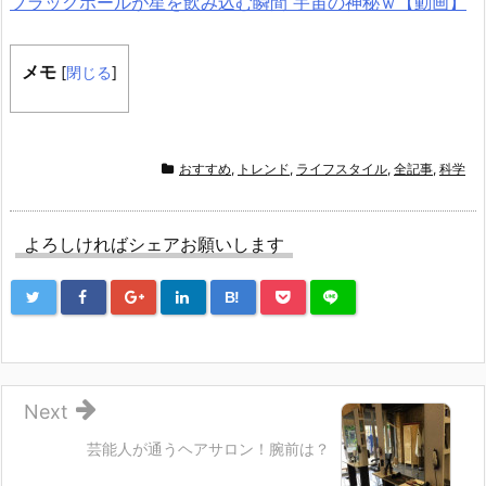
ブラックホールが星を飲み込む瞬間 宇宙の神秘ｗ【動画】
メモ
[
閉じる
]
おすすめ
,
トレンド
,
ライフスタイル
,
全記事
,
科学
よろしければシェアお願いします
B!
Next
芸能人が通うヘアサロン！腕前は？