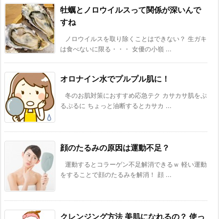
牡蠣とノロウイルスって関係が深いんで
すね
ノロウイルスを取り除くことはできない？ 生ガキ
は食べないに限る・・・ 女優の小嶺 ...
オロナイン水でプルプル肌に！
冬のお肌対策におすすめ応急テク カサカサ肌をぷ
るぷるに ちょっと油断するとカサカ ...
顔のたるみの原因は運動不足？
運動するとコラーゲン不足解消できるｗ 軽い運動
をすることで顔のたるみを解消！ 顔 ...
クレンジング方法 美肌になれるの？ 使っ