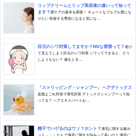
リップクリームとリップ美容液の違いって知って
ます？
唇ケアの基本を調査！ キュートなプルプル唇にな
りたい 乾燥する季節になると気にな ...
目元のシワ対策してますか？NGな習慣って？
老け
て見えてしまう目元のシワ対策 シワってできると、どう
しようもない？ 歳をとる ...
「ストリッピング・シャンプー」 ヘアデトックス
皮脂よごれ対策で薄毛対策 デトックスシャンプーって知
ってる？ ヘアエキスパートお ...
帽子でハゲるのはウソ？ホント？
薄毛に関する嘘ホ
ント・・・ なんで薄毛に関する悩みって多いの？ 薄毛に