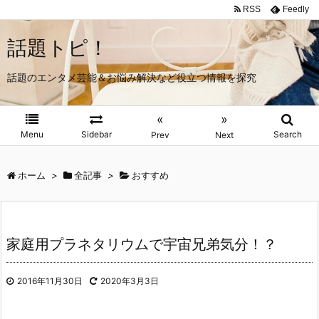
RSS
Feedly
話題トピ！
話題のエンタメ芸能＆お悩み解決など役立つ情報を探究
«
»
Menu
Sidebar
Search
Prev
Next
ホーム
>
全記事
>
おすすめ
家庭用プラネタリウムで宇宙兄弟気分！？
2016年11月30日
2020年3月3日