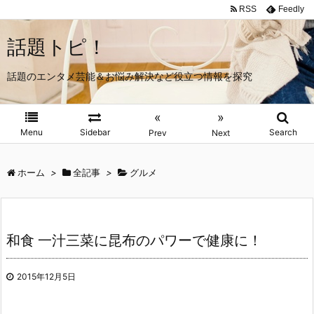
RSS
Feedly
話題トピ！
話題のエンタメ芸能＆お悩み解決など役立つ情報を探究
«
»
Menu
Sidebar
Search
Prev
Next
ホーム
>
全記事
>
グルメ
和食 一汁三菜に昆布のパワーで健康に！
2015年12月5日