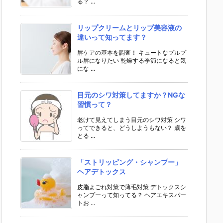
る？ ...
リップクリームとリップ美容液の
違いって知ってます？
唇ケアの基本を調査！ キュートなプルプ
ル唇になりたい 乾燥する季節になると気
にな ...
目元のシワ対策してますか？NGな
習慣って？
老けて見えてしまう目元のシワ対策 シワ
ってできると、どうしようもない？ 歳を
とる ...
「ストリッピング・シャンプー」
ヘアデトックス
皮脂よごれ対策で薄毛対策 デトックスシ
ャンプーって知ってる？ ヘアエキスパー
トお ...