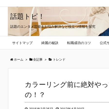
話題トピ！
話題のエンタメ芸能＆お悩み解決など役立つ情報を探究
サイトマップ
綺麗の秘訣
転職成功のコツ
公式
ホーム
>
全記事
>
トレンド
カラーリング前に絶対やっ
の！？
2015年2月25日
2017年4月30日