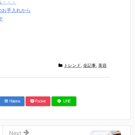
る・・・
のお手入れから
テ
トレンド
,
全記事
,
美容
B!
Hatena
Pocket
LINE
Next