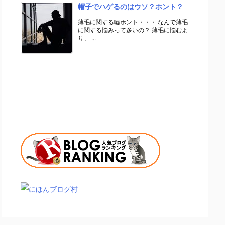
帽子でハゲるのはウソ？ホント？
薄毛に関する嘘ホント・・・ なんで薄毛
に関する悩みって多いの？ 薄毛に悩むよ
り、 ...