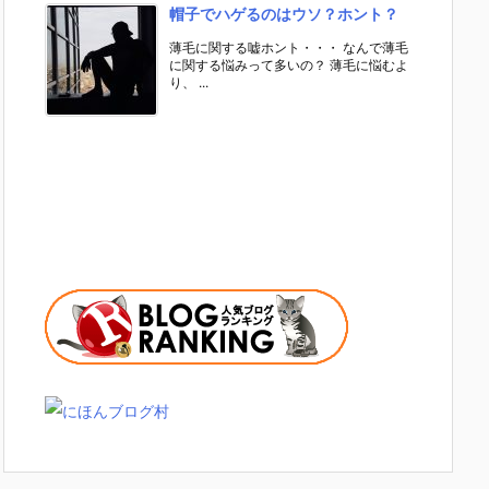
帽子でハゲるのはウソ？ホント？
薄毛に関する嘘ホント・・・ なんで薄毛
に関する悩みって多いの？ 薄毛に悩むよ
り、 ...