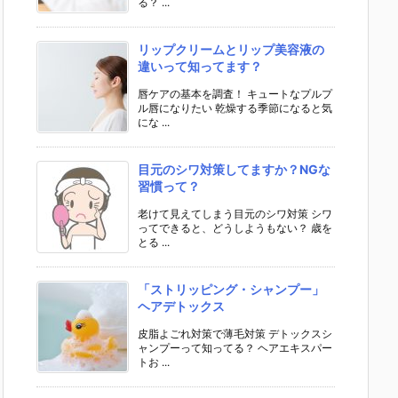
る？ ...
リップクリームとリップ美容液の
違いって知ってます？
唇ケアの基本を調査！ キュートなプルプ
ル唇になりたい 乾燥する季節になると気
にな ...
目元のシワ対策してますか？NGな
習慣って？
老けて見えてしまう目元のシワ対策 シワ
ってできると、どうしようもない？ 歳を
とる ...
「ストリッピング・シャンプー」
ヘアデトックス
皮脂よごれ対策で薄毛対策 デトックスシ
ャンプーって知ってる？ ヘアエキスパー
トお ...