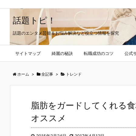
話題トピ！
話題のエンタメ芸能＆お悩み解決など役立つ情報を探究
サイトマップ
綺麗の秘訣
転職成功のコツ
公式
ホーム
>
全記事
>
トレンド
脂肪をガードしてくれる食
オススメ
2015年2月24日
2017年4月12日