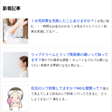
新着記事
くせ毛対策を失敗したことありますか？
くせ毛に悩
む・・・時間もお金もかかる くせ毛をストレートに！効
果を実感してる？ ...
リップクリームとリップ美容液の違いって知って
ます？
唇ケアの基本を調査！ キュートなプルプル唇にな
りたい 乾燥する季節になると気にな ...
目元のシワ対策してますか？NGな習慣って？
老け
て見えてしまう目元のシワ対策 シワってできると、どう
しようもない？ 歳をとる ...