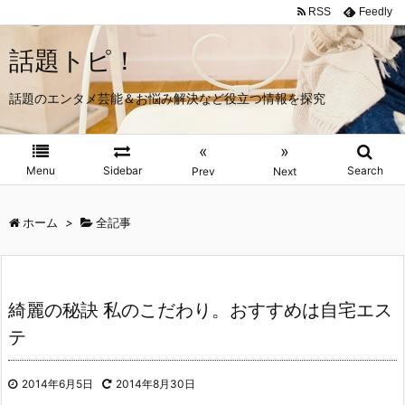
RSS
Feedly
話題トピ！
話題のエンタメ芸能＆お悩み解決など役立つ情報を探究
«
»
Menu
Sidebar
Search
Prev
Next
ホーム
>
全記事
綺麗の秘訣 私のこだわり。おすすめは自宅エス
テ
2014年6月5日
2014年8月30日