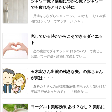
シャワー派？湯船につかる派？シャワー
でも疲れをとりたい時に
足湯をしながらシャワーっていいかも！ むくみ解
消にはシャワーでマッサージ シャワ ...
恋している時だからこそできるダイエッ
ト
恋の魔法でダイエットｗ 好きのパワーで痩せる！
恋愛パワー炸裂♪ 結婚して恋してい ...
玉木宏さん出演の残念な夫。の赤ちゃん
が実は・・・
倉科カナさんの産後離婚危機 華ちゃん可愛いけど
実は秘密があったのです！ 「残念な ...
ヨーグルト美容効果 あり？なし？ 美肌に