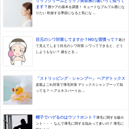
リップクリームとリップ美容液の違いって知って
ます？
唇ケアの基本を調査！ キュートなプルプル唇にな
りたい 乾燥する季節になると気にな ...
目元のシワ対策してますか？NGな習慣って？
老け
て見えてしまう目元のシワ対策 シワってできると、どう
しようもない？ 歳をとる ...
「ストリッピング・シャンプー」 ヘアデトックス
皮脂よごれ対策で薄毛対策 デトックスシャンプーって知
ってる？ ヘアエキスパートお ...
帽子でハゲるのはウソ？ホント？
薄毛に関する嘘ホ
ント・・・ なんで薄毛に関する悩みって多いの？ 薄毛に