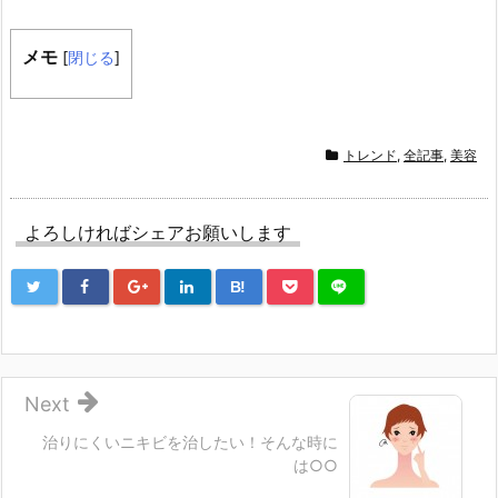
メモ
[
閉じる
]
トレンド
,
全記事
,
美容
よろしければシェアお願いします
B!
Next
治りにくいニキビを治したい！そんな時に
は○○