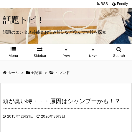
RSS
Feedly
話題トピ！
話題のエンタメ芸能＆お悩み解決など役立つ情報を探究
«
»
Menu
Sidebar
Search
Prev
Next
ホーム
>
全記事
>
トレンド
頭が臭い時・・・原因はシャンプーかも！？
2015年12月21日
2020年3月3日