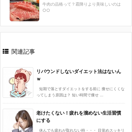
牛肉の品格って？霜降りより美味しいのは
○○
関連記事
リバウンドしないダイエット法はないん
ｗ
短期で落とすダイエットをする前に 痩せにくくな
ってしまう原因は？ 短い時間で痩せ ...
老けたくない！疲れを溜めない生活習慣
にする
休んでも疲れが取れない時・・・ 目覚めスッキリ