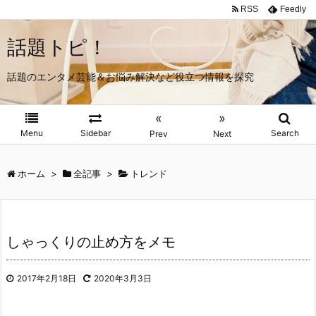
RSS
Feedly
話題トピ！
話題のエンタメ芸能＆お悩み解決など役立つ情報を探究
«
»
Menu
Sidebar
Search
Prev
Next
ホーム
>
全記事
>
トレンド
しゃっくりの止め方をメモ
2017年2月18日
2020年3月3日