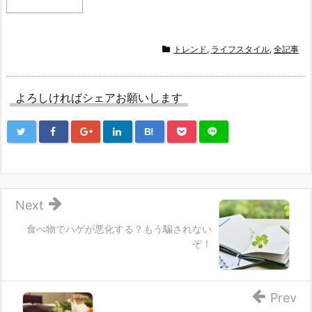
トレンド
,
ライフスタイル
,
全記事
よろしければシェアお願いします
B!
Next
食べ物でハゲが悪化する？もう騙されない
ぞ！
Prev