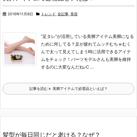
2016年11月8日
トレンド
,
全記事
,
美容
“足タレ”が活用している美脚アイテム美脚になる
ために何してる？
足が疲れてムッチむちｗ
むく
んで太って見えてしまう時に活用できるアイテ
ムをチェック！
パーツモデルさんも美脚を維持
するのに大変なんだね♪
C ...
記事を読む
美脚アイテムで必需品といえば？
髪型が毎日同じだと老ける？なぜ？