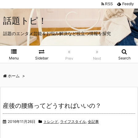
RSS
Feedly
話題トピ！
話題のエンタメ芸能＆お悩み解決など役立つ情報を探究
«
»
Menu
Sidebar
Search
Prev
Next
ホーム
>
産後の腰痛ってどうすればいいの？
2016年11月26日
トレンド
,
ライフスタイル
,
全記事