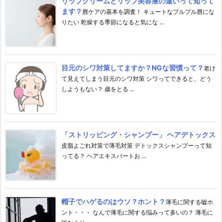
リップクリームとリップ美容液の違いって知って
ます？
唇ケアの基本を調査！ キュートなプルプル唇にな
りたい 乾燥する季節になると気にな ...
目元のシワ対策してますか？NGな習慣って？
老け
て見えてしまう目元のシワ対策 シワってできると、どう
しようもない？ 歳をとる ...
「ストリッピング・シャンプー」 ヘアデトックス
皮脂よごれ対策で薄毛対策 デトックスシャンプーって知
ってる？ ヘアエキスパートお ...
帽子でハゲるのはウソ？ホント？
薄毛に関する嘘ホ
ント・・・ なんで薄毛に関する悩みって多いの？ 薄毛に