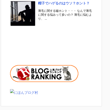
帽子でハゲるのはウソ？ホント？
薄毛に関する嘘ホント・・・ なんで薄毛
に関する悩みって多いの？ 薄毛に悩むよ
り、 ...