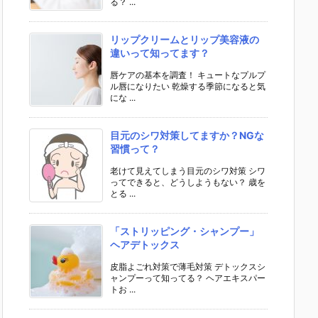
る？ ...
リップクリームとリップ美容液の
違いって知ってます？
唇ケアの基本を調査！ キュートなプルプ
ル唇になりたい 乾燥する季節になると気
にな ...
目元のシワ対策してますか？NGな
習慣って？
老けて見えてしまう目元のシワ対策 シワ
ってできると、どうしようもない？ 歳を
とる ...
「ストリッピング・シャンプー」
ヘアデトックス
皮脂よごれ対策で薄毛対策 デトックスシ
ャンプーって知ってる？ ヘアエキスパー
トお ...