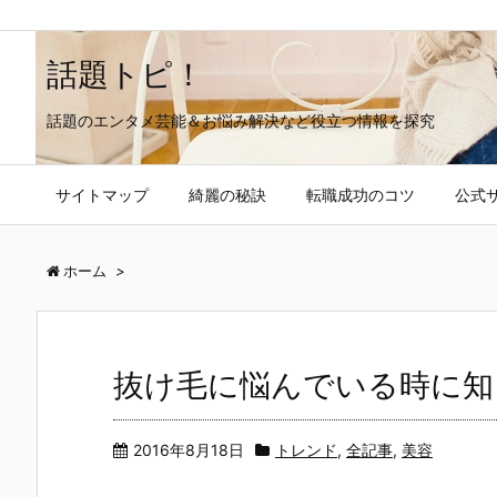
話題トピ！
話題のエンタメ芸能＆お悩み解決など役立つ情報を探究
サイトマップ
綺麗の秘訣
転職成功のコツ
公式
ホーム
>
抜け毛に悩んでいる時に知
2016年8月18日
トレンド
,
全記事
,
美容