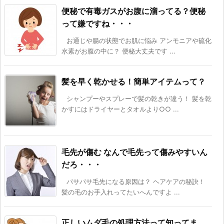
便秘で有毒ガスがお腹に溜ってる？便秘
って嫌ですね・・・
お通じや腸の状態でお肌に悩み アンモニアや硫化
水素がお腹の中に？ 便秘大丈夫です ...
髪を早く乾かせる！簡単アイテムって？
シャンプーやスプレーで髪の乾きが違う！ 髪を乾
かすにはドライヤーとタオルより○○ ...
毛先が傷む なんで毛先って傷みやすいん
だろ・・・
パサパサ毛先になる原因は？ ヘアケアの秘訣！
髪の毛のお手入れってたいへんですよ ...
正しいムダ毛の処理方法って知ってま