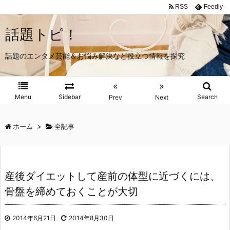
RSS
Feedly
話題トピ！
話題のエンタメ芸能＆お悩み解決など役立つ情報を探究
«
»
Menu
Sidebar
Search
Prev
Next
ホーム
>
全記事
産後ダイエットして産前の体型に近づくには、
骨盤を締めておくことが大切
2014年6月21日
2014年8月30日