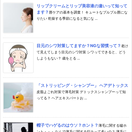
リップクリームとリップ美容液の違いって知って
ます？
唇ケアの基本を調査！ キュートなプルプル唇にな
りたい 乾燥する季節になると気にな ...
目元のシワ対策してますか？NGな習慣って？
老け
て見えてしまう目元のシワ対策 シワってできると、どう
しようもない？ 歳をとる ...
「ストリッピング・シャンプー」 ヘアデトックス
皮脂よごれ対策で薄毛対策 デトックスシャンプーって知
ってる？ ヘアエキスパートお ...
帽子でハゲるのはウソ？ホント？
薄毛に関する嘘ホ
ント・・・ なんで薄毛に関する悩みって多いの？ 薄毛に