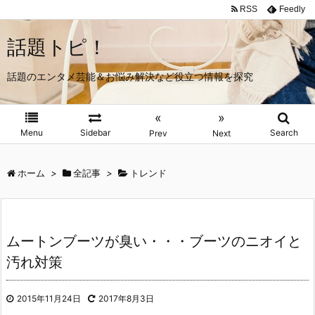
RSS
Feedly
話題トピ！
話題のエンタメ芸能＆お悩み解決など役立つ情報を探究
«
»
Menu
Sidebar
Search
Prev
Next
ホーム
>
全記事
>
トレンド
ムートンブーツが臭い・・・ブーツのニオイと
汚れ対策
2015年11月24日
2017年8月3日