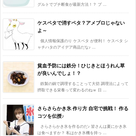
グルトでプチ断食が最新方法！？ プ ...
ケスペタで消すペタ？アメブロじゃない
よ～
個人情報保護のり ケスペタ が便利！ ケスペタ シ
ャチハタのアイデア商品だな♪ ...
貧血予防には鉄分！ひじきとほうれん草
が良いんでしょ！？
鉄製の鍋で調理することって大切 調理法によって
摂取できる栄養って変わるのねｗ 日 ...
さらさらかき氷 作り方 自宅で挑戦！ 作る
コツを伝授♪
さらさらかき氷を作るのだ♪ 皆さんは夏にかき氷
は食べますか？ 私はかき氷機を持っ ...