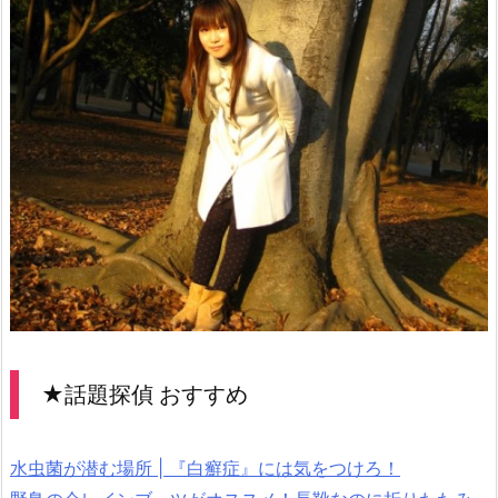
★話題探偵 おすすめ
水虫菌が潜む場所 | 『白癬症』には気をつけろ！