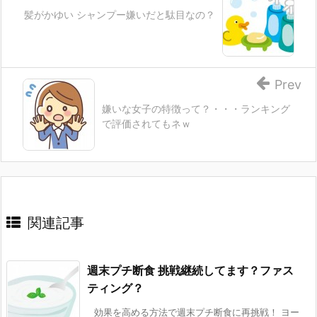
髪がかゆい シャンプー嫌いだと駄目なの？
Prev
嫌いな女子の特徴って？・・・ランキング
で評価されてもネｗ
関連記事
週末プチ断食 挑戦継続してます？ファス
ティング？
効果を高める方法で週末プチ断食に再挑戦！ ヨー