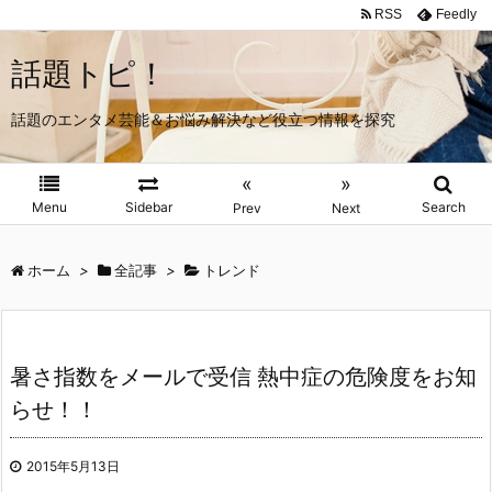
RSS
Feedly
話題トピ！
話題のエンタメ芸能＆お悩み解決など役立つ情報を探究
«
»
Menu
Sidebar
Search
Prev
Next
ホーム
>
全記事
>
トレンド
暑さ指数をメールで受信 熱中症の危険度をお知
らせ！！
2015年5月13日